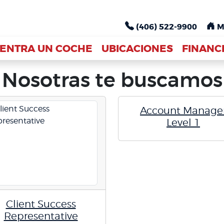
(406) 522-9900
(406) 522-9900
M
M
ENTRA UN COCHE
ENTRA UN COCHE
UBICACIONES
UBICACIONES
FINANC
FINANC
Nosotras te buscamos
Account Manage
Level 1
Client Success
Representative