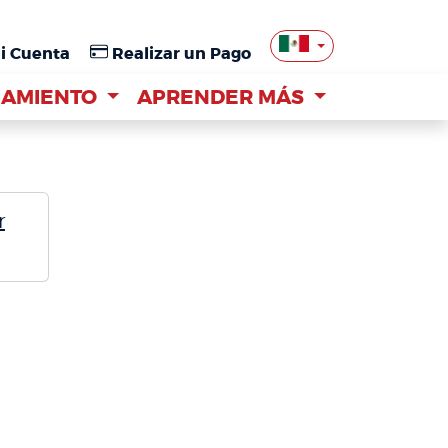
i Cuenta
i Cuenta
Realizar un Pago
Realizar un Pago
IAMIENTO
IAMIENTO
APRENDER MÁS
APRENDER MÁS
r