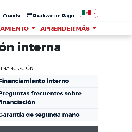
i Cuenta
i Cuenta
Realizar un Pago
Realizar un Pago
IAMIENTO
IAMIENTO
APRENDER MÁS
APRENDER MÁS
ión interna
FINANCIACIÓN
Financiamiento interno
Preguntas frecuentes sobre
financiación
Garantía de segunda mano