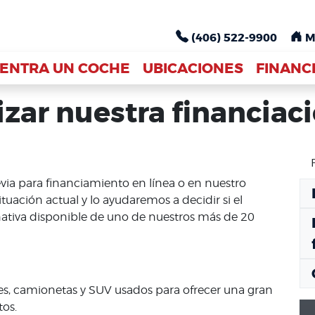
(406) 522-9900
(406) 522-9900
M
M
ENTRA UN COCHE
ENTRA UN COCHE
UBICACIONES
UBICACIONES
FINANC
FINANC
zar nuestra financiac
a para financiamiento en línea o en nuestro
uación actual y lo ayudaremos a decidir si el
nativa disponible de uno de nuestros más de 20
s, camionetas y SUV usados ​​para ofrecer una gran
tos.