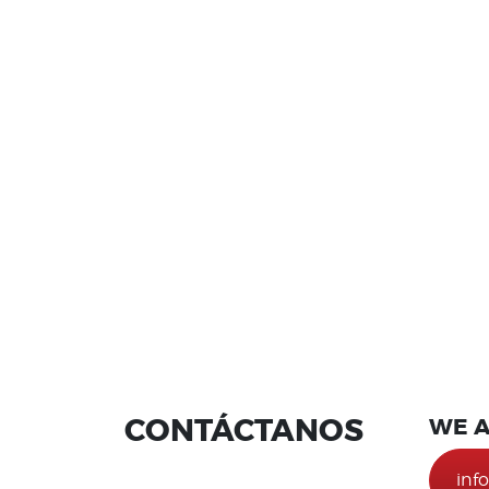
CONTÁCTANOS
WE A
inf