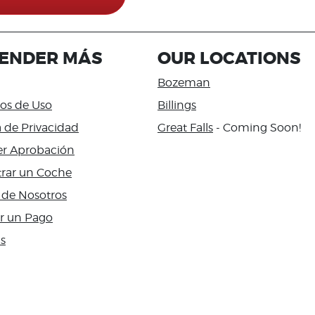
ENDER MÁS
OUR LOCATIONS
Bozeman
os de Uso
Billings
a de Privacidad
Great Falls
- Coming Soon!
r Aprobación
rar un Coche
 de Nosotros
ar un Pago
as
bility