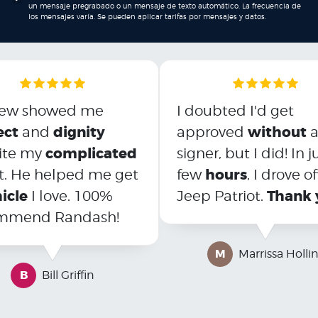
un mensaje pregrabado o un mensaje de texto automático. La frecuencia de
los mensajes varía. Se pueden aplicar tarifas por mensajes y datos.
ew showed me
I doubted I'd get
ect
dignity
without
and
approved
a
complicated
ite my
signer, but I did! In j
hours
it. He helped me get
few
, I drove of
icle
Thank 
I love. 100%
Jeep Patriot.
mmend Randash!
M
Marrissa Holli
B
Bill Griffin