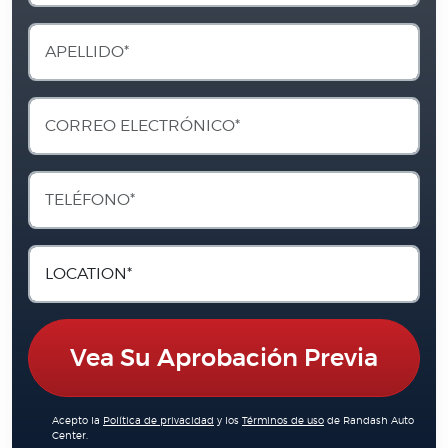
Vea Su Aprobación Previa
Acepto la
Política de privacidad
y los
Términos de uso
de Randash Auto
Center.